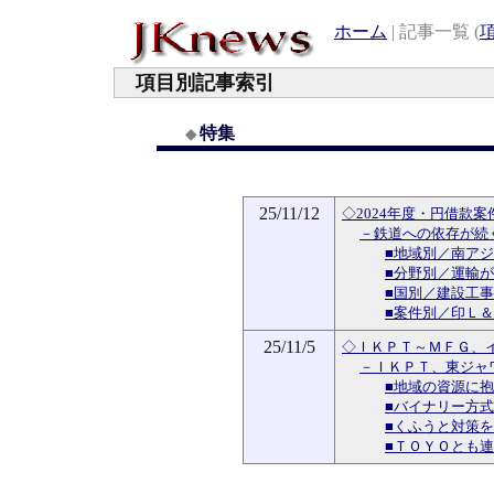
ホーム
| 記事一覧 (
項目別記事索引
特集
◆
25/11/12
◇2024年度・円借款案
－鉄道への依存が続
■地域別／南ア
■分野別／運輸
■国別／建設工
■案件別／印Ｌ＆
25/11/5
◇ＩＫＰＴ～ＭＦＧ、
－ＩＫＰＴ、東ジャ
■地域の資源に
■バイナリー方
■くふうと対策
■ＴＯＹＯとも