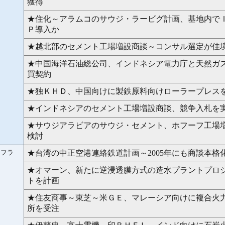
獲得
★住化～アラムコのサウジ・ラービグ計画、基地内で
Ｐ導入か
★越北部のセメント工場増設商談～コンサル選定が佳
★中国海洋石油総公司、インドネシア電力庁と天然ガ
買契約
★独ＫＨＤ、中国向けに製鉄原料向けローラープレス
★インドネシアのセメント工場増設商談、競争入札を
★サウジアラビアのサウジ・セメント、ホフーフ工場
検討
ンフラ
★台湾の中正空港連絡鉄道計画～2005年にも商談本格
★オマーン、新たに逆浸透膜方式の造水プラントプロ
トを計画
★住友商事～東芝～米ＧＥ、マレーシア向けに複合火
所を受注