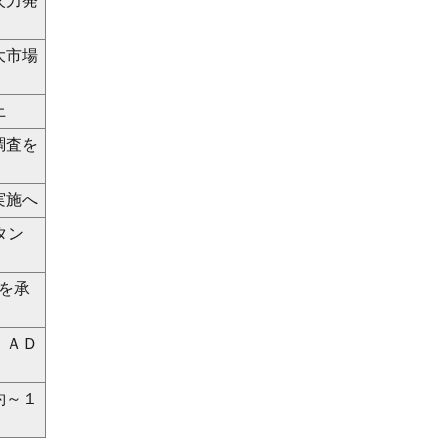
火力発
大市場
上
調査を
実施へ
タン
を承
、ＡＤ
約～１