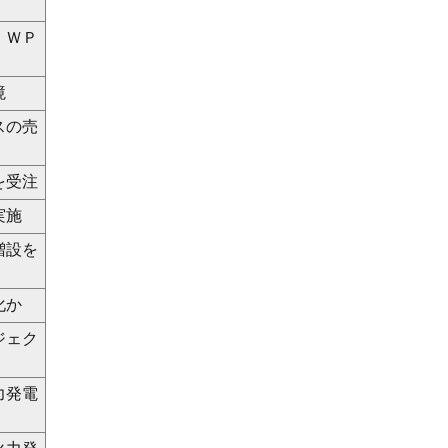
ＩＷＰ
境
スの売
を受注
実施
増設を
化か
ジェク
力発電