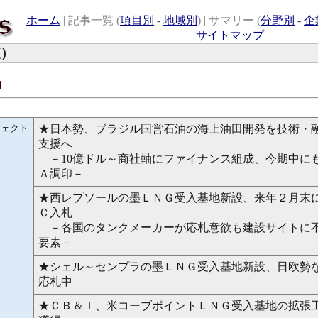
ホーム
| 記事一覧 (
項目別
-
地域別
) | サマリー (
分野別
-
企
サイトマップ
）
4
ジェクト
★日本勢、ブラジル国営石油の海上油田開発を技術・
支援へ
－10億ドル～商社軸にファイナンス組成、今期中に
Ａ調印－
★西レプソールの墨ＬＮＧ受入基地新設、来年２月末
Ｃ入札
－各国のタンクメーカーが応札意欲も建設サイトに
要素－
★シェル～センプラの墨ＬＮＧ受入基地新設、日欧勢
応札中
★ＣＢ＆Ｉ、米コーブポイントＬＮＧ受入基地の拡張