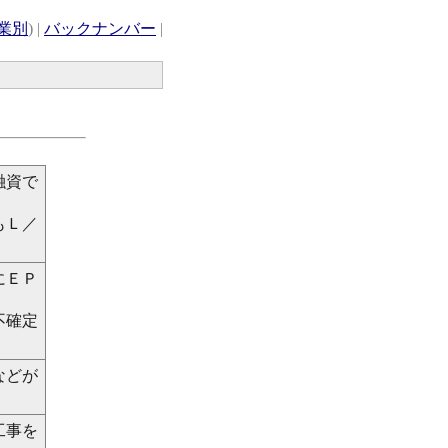
業別
) |
バックナンバー
|
融資で
もＬ／
にＥＰ
不確定
などが
工事を