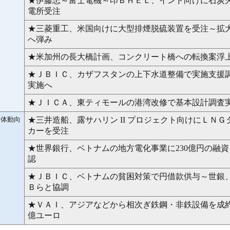
★伊藤忠～富士電機～印ＢＨＥＬ、インド向けに石炭
電所受注
★三菱重工、米国向けに大型排煙脱硫装置を受注～拡
へ弾み
★米加州の長大橋計画、コンクリート橋への転換案浮
★ＪＢＩＣ、カザフスタンの上下水道整備で実施支援
実施へ
★ＪＩＣＡ、東ティモールの港湾改修で基本設計調査
団体動向
★三井造船、露サハリン II プロジェクト向けにＬＮＧ
カーを受注
★世界銀行、ベトナムの地方電化事業に230億円の融資
認
★ＪＢＩＣ、ベトナムの貧困対策で円借款供与～世銀
Ｂらと協調
★ＶＡＩ、アジアなどから相次ぎ鉄鋼・非鉄設備を成
億ユーロ