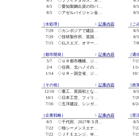
8/5
◇プライメタルズ、米…
8/5
8/5
◇愛知製鋼出資の印バ…
8/5
8/5
◇アゼルバイジャン金…
8/5
［水処理］
記事内容
［ご
7/29
◇カンボジアで建設…
8/5
7/29
◇技研製作所、英国…
8/5
7/15
◇仏スエズ、オマー…
7/8
［都市開発］
記事内容
［通
5/7
◇ＵＲ都市機構、ジ…
7/1
2/4
◇住商、北ハノイの…
1/1
1/14
◇ＵＲ～国交省、ジ…
10/
［その他］
記事内容
［政
12/10
◇重工、英国初とな…
8/5
10/1
◇日本工営、フィリ…
7/2
7/16
◇五洋建設、シンガ…
6/2
［企業戦略］
記事内容
［受
8/5
◇千代田、2027年３月…
8/5
7/22
◇独シーメンスエナ…
7/2
7/22
◇ＪＦＥエンジ、Ｗ…
7/1