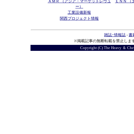
ＡＭＲ （アジア・マーケットレヴュ
ＥＮＮ （
ー）
工業設備新報
関西プロジェクト情報
雑誌･情報誌
-
書
※掲載記事の無断転載を禁止しま
Copyright (C) The Heavy ＆ Chemic