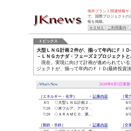
海外プラント関連情報サイト
で、国際プロジェクトの
報を掲載。
ＨＯＭＥ
ご利用案内
トピックス
大型ＬＮＧ計画２件が、揃って年内にＦＩＤ
－ＬＮＧカナダ・フェーズ２プロジェクトと
現在、実現に向けて計画が進められている
ジェクトが、揃って年内のＦＩＤ(最終投資決
↓What's New
2026年8月5日更新
［エネルギー・化学］
記事内容
［電
8/5
◇大型ＬＮＧ計画２…
8/5
7/29
◇米フルア、アロマ…
8/5
7/29
◇ＡＲＡＭＣＯ、第…
8/5
［製鉄・非鉄］
記事内容
［交